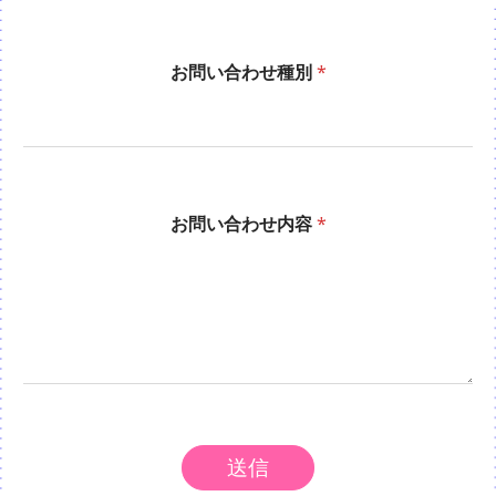
メ
お問い合わせ種別
*
ー
ル
ア
ド
レ
ス
電
お問い合わせ内容
話
*
番
号
送信